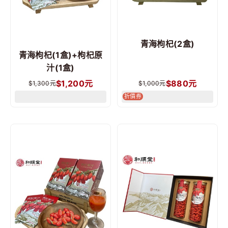
青海枸杞(2盒)
青海枸杞(1盒)+枸杞原
汁(1盒)
$
1,200
元
$
880
元
$
1,300
元
$
1,000
元
折價券