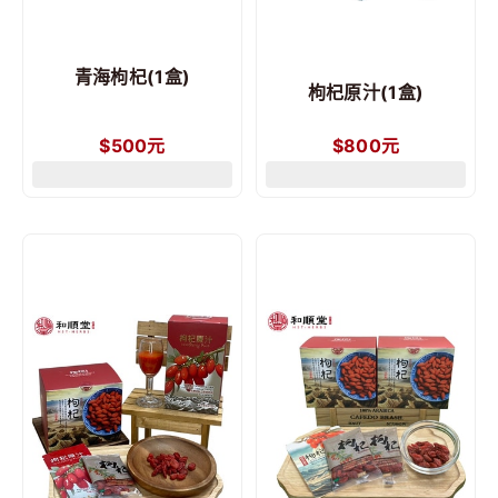
青海枸杞(1盒)
枸杞原汁(1盒)
$
500
元
$
800
元