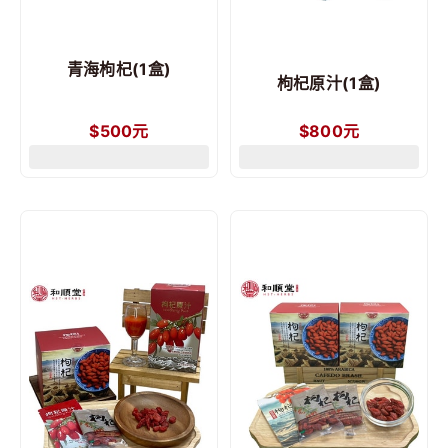
青海枸杞(1盒)
枸杞原汁(1盒)
$
500
元
$
800
元