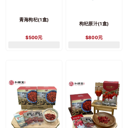
青海枸杞(1盒)
枸杞原汁(1盒)
$
500
元
$
800
元